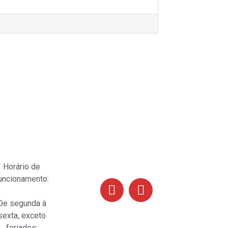
Siga-nos
Horário de
uncionamento:
De segunda à
sexta, exceto
feriados: