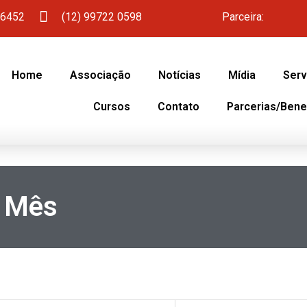
 6452
(12) 99722 0598
Parceira:
Home
Associação
Notícias
Mídia
Serv
Cursos
Contato
Parcerias/Bene
o Mês