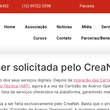
 6452
(12) 99722 0598
Parceira:
Home
Associação
Notícias
Mídia
Serv
Cursos
Contato
Parcerias/Bene
r solicitada pelo Crea
dos seus serviços digitais. Depois da
migração das Certid
e Técnica (ART)
, agora é a vez da Certidão de Acervo Ope
lista de serviços oferecidos na plataforma, garantindo mai
a a ser feita exclusivamente pelo CreaNet. Basta que o pro
pção “Certidão de Acervo Operacional”. A mudança elimina a