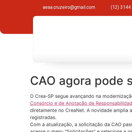
aeaa.cruzeiro@gmail.com
(12) 3144
CAO agora pode se
O Crea-SP segue avançando na modernização 
Consórcio e de Anotação de Responsabilidad
diretamente no CreaNet. A novidade amplia a 
registradas.
Com a atualização, a solicitação da CAO pass
acesse o menu “Solicitações” e selecione a o