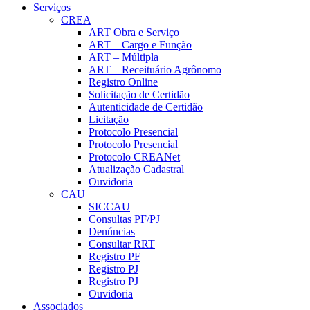
Serviços
CREA
ART Obra e Serviço
ART – Cargo e Função
ART – Múltipla
ART – Receituário Agrônomo
Registro Online
Solicitação de Certidão
Autenticidade de Certidão
Licitação
Protocolo Presencial
Protocolo Presencial
Protocolo CREANet
Atualização Cadastral
Ouvidoria
CAU
SICCAU
Consultas PF/PJ
Denúncias
Consultar RRT
Registro PF
Registro PJ
Registro PJ
Ouvidoria
Associados