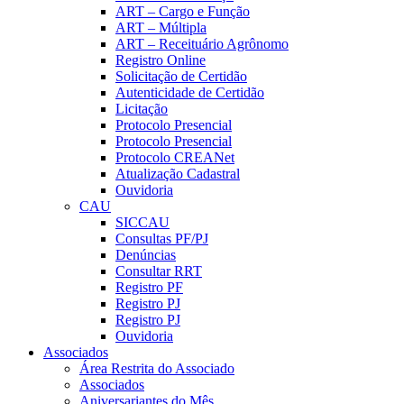
ART – Cargo e Função
ART – Múltipla
ART – Receituário Agrônomo
Registro Online
Solicitação de Certidão
Autenticidade de Certidão
Licitação
Protocolo Presencial
Protocolo Presencial
Protocolo CREANet
Atualização Cadastral
Ouvidoria
CAU
SICCAU
Consultas PF/PJ
Denúncias
Consultar RRT
Registro PF
Registro PJ
Registro PJ
Ouvidoria
Associados
Área Restrita do Associado
Associados
Aniversariantes do Mês