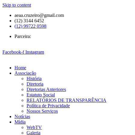
Skip to content
aeaa.cruzeiro@gmail.com
(12) 3144 6452
(12) 99722 0598
Parceira:
Facebook-f
Instagram
Home
Associação
História
Diretoria
Diretorias Anteriores
Estatuto Social
RELATÓRIOS DE TRANSPARÊNCIA
Política de Privacidade
Nossos Serviços
Notícias
Mídia
WebTV
Galeria