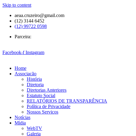
Skip to content
aeaa.cruzeiro@gmail.com
(12) 3144 6452
(12) 99722 0598
Parceira:
Facebook-f
Instagram
Home
Associação
História
Diretoria
Diretorias Anteriores
Estatuto Social
RELATÓRIOS DE TRANSPARÊNCIA
Política de Privacidade
Nossos Serviços
Notícias
Mídia
WebTV
Galeria