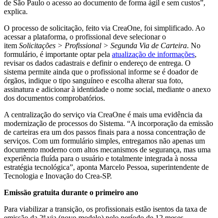
de São Paulo o acesso ao documento de forma ágil e sem custos”,
explica.
O processo de solicitação, feito via CreaOne, foi simplificado. Ao
acessar a plataforma, o profissional deve selecionar o
item
Solicitações > Profissional > Segunda Via de Carteira
. No
formulário, é importante optar pela
atualização de informações
,
revisar os dados cadastrais e definir o endereço de entrega. O
sistema permite ainda que o profissional informe se é doador de
órgãos, indique o tipo sanguíneo e escolha alterar sua foto,
assinatura e adicionar à identidade o nome social, mediante o anexo
dos documentos comprobatórios.
A centralização do serviço via CreaOne é mais uma evidência da
modernização de processos do Sistema. “A incorporação da emissão
de carteiras era um dos passos finais para a nossa concentração de
serviços. Com um formulário simples, entregamos não apenas um
documento moderno com altos mecanismos de segurança, mas uma
experiência fluída para o usuário e totalmente integrada à nossa
estratégia tecnológica”, aponta Marcelo Pessoa, superintendente de
Tecnologia e Inovação do Crea-SP.
Emissão gratuita durante o primeiro ano
Para viabilizar a transição, os profissionais estão isentos da taxa de
emissão da 2ª via (novo modelo) pelo período de 12 meses.