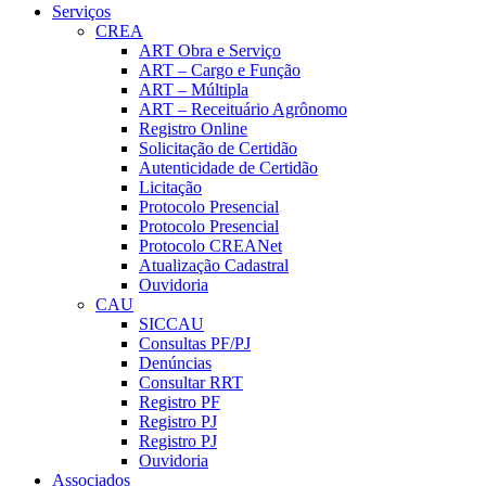
Serviços
CREA
ART Obra e Serviço
ART – Cargo e Função
ART – Múltipla
ART – Receituário Agrônomo
Registro Online
Solicitação de Certidão
Autenticidade de Certidão
Licitação
Protocolo Presencial
Protocolo Presencial
Protocolo CREANet
Atualização Cadastral
Ouvidoria
CAU
SICCAU
Consultas PF/PJ
Denúncias
Consultar RRT
Registro PF
Registro PJ
Registro PJ
Ouvidoria
Associados