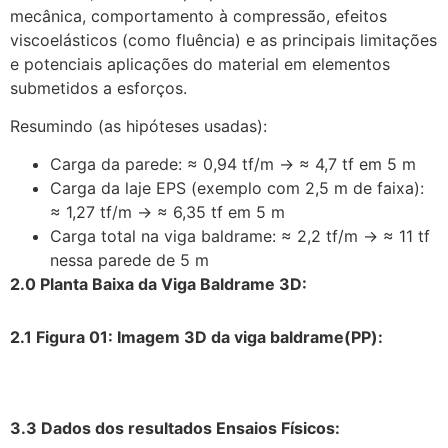
mecânica, comportamento à compressão, efeitos
viscoelásticos (como fluência) e as principais limitações
e potenciais aplicações do material em elementos
submetidos a esforços.
Resumindo (as hipóteses usadas):
Carga da parede: ≈ 0,94 tf/m → ≈ 4,7 tf em 5 m
Carga da laje EPS (exemplo com 2,5 m de faixa):
≈ 1,27 tf/m → ≈ 6,35 tf em 5 m
Carga total na viga baldrame: ≈ 2,2 tf/m → ≈ 11 tf
nessa parede de 5 m
2.0 Planta Baixa da Viga Baldrame 3D:
2.1 Figura 01: Imagem 3D da viga baldrame(PP):
3.3 Dados dos resultados Ensaios Físicos: