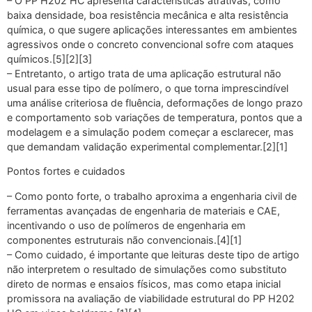
– O PP H202 HC apresenta características atrativas, como
baixa densidade, boa resistência mecânica e alta resistência
química, o que sugere aplicações interessantes em ambientes
agressivos onde o concreto convencional sofre com ataques
químicos.[5][2][3]
– Entretanto, o artigo trata de uma aplicação estrutural não
usual para esse tipo de polímero, o que torna imprescindível
uma análise criteriosa de fluência, deformações de longo prazo
e comportamento sob variações de temperatura, pontos que a
modelagem e a simulação podem começar a esclarecer, mas
que demandam validação experimental complementar.[2][1]
Pontos fortes e cuidados
– Como ponto forte, o trabalho aproxima a engenharia civil de
ferramentas avançadas de engenharia de materiais e CAE,
incentivando o uso de polímeros de engenharia em
componentes estruturais não convencionais.[4][1]
– Como cuidado, é importante que leituras deste tipo de artigo
não interpretem o resultado de simulações como substituto
direto de normas e ensaios físicos, mas como etapa inicial
promissora na avaliação de viabilidade estrutural do PP H202