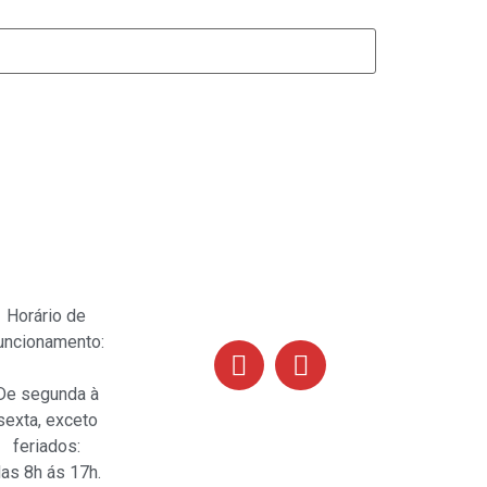
Siga-nos
Horário de
uncionamento:
De segunda à
sexta, exceto
feriados:
as 8h ás 17h.